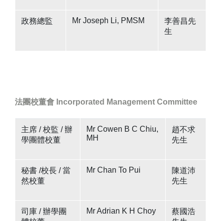
Mr Joseph Li, PMSM
政務總監
李善昌先
生
法團校董會
Incorporated Management Committee
Mr Cowen B C Chiu,
主席 / 校監
/
辦
趙不求
MH
學團體校董
先生
Mr Chan To Pui
秘書
/
校長 / 當
陳道沛
然校董
先生
Mr Adrian K H Choy
司庫
/
辦學團
蔡國浩