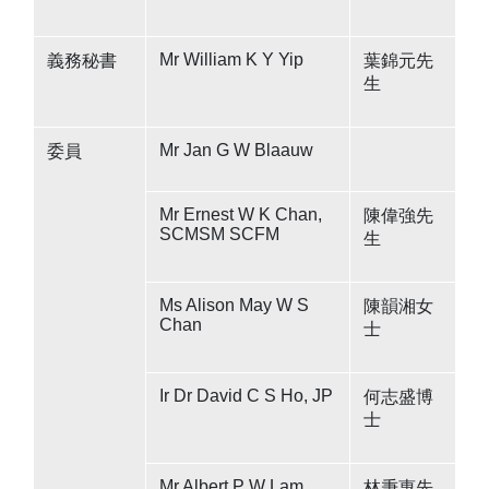
Mr William K Y Yip
義務秘書
葉錦元先
生
Mr Jan G W Blaauw
委員
Mr Ernest W K Chan,
陳偉強先
SCMSM SCFM
生
Ms Alison May W S
陳韻湘女
Chan
士
Ir Dr David C S Ho, JP
何志盛博
士
Mr Albert P W Lam,
林秉惠先