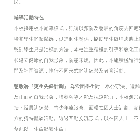
民。
輔導活動特色
本校採用校本輔導模式，強調以預防及發展的角度去回應
培養學生的歸屬感，促進師生關係，協助學生處理適應上
懲罰學生只是治標的方法，本校注重積極的引導和教化工
和建立健康的自我形象，防患未燃。因此，本組積極進行
門及社區資源，推行不同形式的訓練營及教育活動。
懲教署『更生先鋒計劃』
為鞏固學生對「奉公守法、遠離
及正面的自我形象，培養領導才能及抗逆能力，本校參加
括：延展訓練營、青少年座談會、面晤在囚人士計劃、參
方的獨特體驗活動。透過互動交流形式，以在囚人士「不
藉此以「生命影響生命」