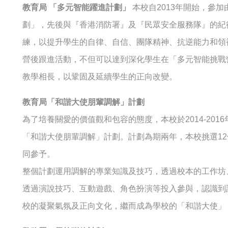
教育局 「多元智能躍進計劃」
本校自2013年開始，參
劃」，先後與『香港消防署』及『民眾安全服務隊』的紀
練，以提升學生的自律、自信、團隊精神、抗逆能力和領
營後跟進活動，不但可以達到深化學生在「多元智能挑戰
教學相長，以鞏固及延續學生的正向改變。
教育局「和諧大使朋輩調解」計劃
為了培養關愛的價值觀和包容的態度，本校於2014-20
「和諧大使朋輩調解」計劃。計劃為期兩年，本校挑選12
同參予。
整個計劃運用調解的專業知識及技巧，透過校本的工作坊
透過演說技巧、互動遊戲、角色扮演等投入參與，認識到
校的凝聚氣氛及正向文化，繼而成為學校的「和諧大使」