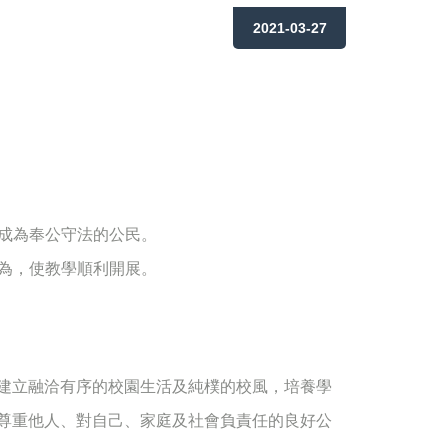
2021-03-27
，成為奉公守法的公民。
行為，使教學順利開展。
建立融洽有序的校園生活及純樸的校風，培養學
尊重他人、對自己、家庭及社會負責任的良好公