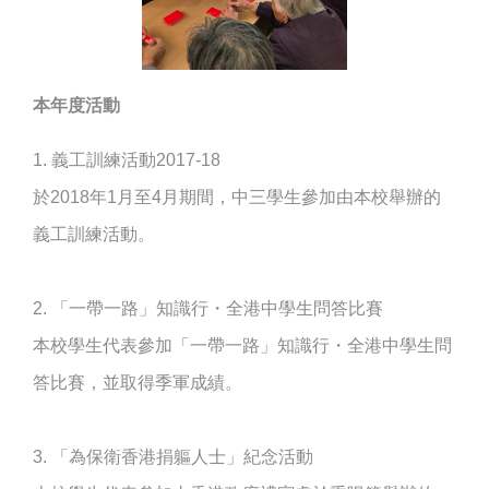
本年度活動
1. 義工訓練活動2017-18
於2018年1月至4月期間，中三學生參加由本校舉辦的
義工訓練活動。
2. 「一帶一路」知識行・全港中學生問答比賽
本校學生代表參加「一帶一路」知識行・全港中學生問
答比賽，並取得季軍成績。
3. 「為保衛香港捐軀人士」紀念活動