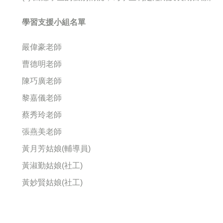
學習支援小組名單
嚴偉豪老師
曹德明老師
陳巧廣老師
黎嘉儀老師
蔡秀玲老師
張燕美老師
黃月芳姑娘(輔導員)
黃淑勤姑娘(社工)
黃妙賢姑娘
(
社工
)