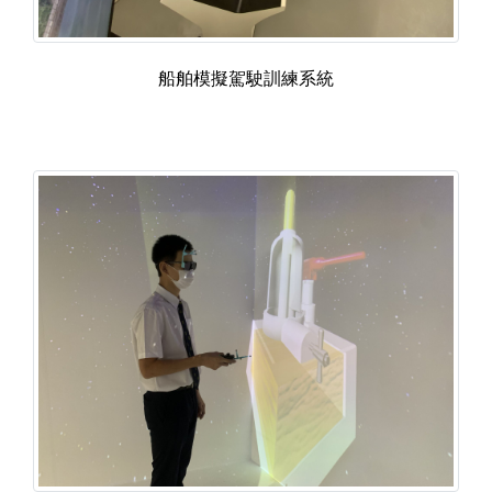
船舶模擬駕駛訓練系統