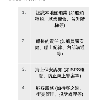
1.
認識本地船舶業 (如船舶
種類、就業機會、晉升階
梯等)
2.
船長的責任 (如船員職安
健、船上紀律、內部溝通
等)
3.
海上保安認知 (如ISPS概
覽、防止海上罪案等)
4.
顧客服務 (如待客之道、
衝突管理、投訴處理等)