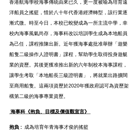
香港航海學校海事傳統由來已久，更一度被喻為培育遠
洋船員之搖籃，惜於八十年代香港經濟轉型，該行業逐
漸式微。時至今日，本校已蛻變成為一所主流中學，幸
校內海事風氣尚存，海事科改以培訓學生成為本地船員
為己任，課程推陳出新。近年獲海事處批准舉辦「遊樂
船隻二級操作人證明書」課程，幫助學生取得投身遊艇
業的資歷。其後更獲准推出新的六年制校本海事課程，
讓學生考取「本地船長三級證明書」，將就業出路擴闊
至商用船隻。這兩項資歷於2020年獲政府認可為資歷架
構第二級的海事專業資歷。
海事科
《
抱負、目標及價值觀宣言
》
抱負 :
成為培育年青海事才俊的搖籃